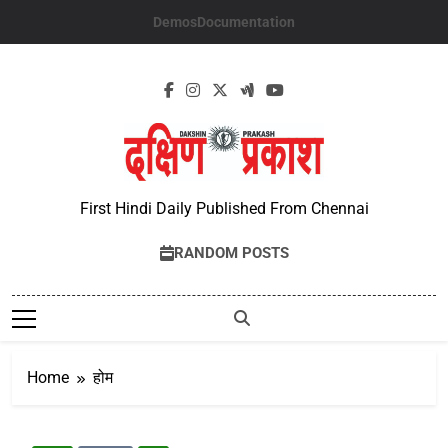
Skip
Demos
Documentation
to
content
First Hindi Daily Published From Chennai
RANDOM POSTS
Home
होम