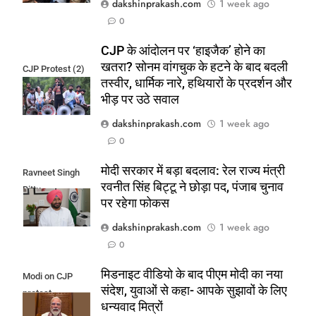
dakshinprakash.com
1 week ago
0
CJP के आंदोलन पर ‘हाइजैक’ होने का
खतरा? सोनम वांगचुक के हटने के बाद बदली
CJP Protest (2)
तस्वीर, धार्मिक नारे, हथियारों के प्रदर्शन और
भीड़ पर उठे सवाल
dakshinprakash.com
1 week ago
0
मोदी सरकार में बड़ा बदलाव: रेल राज्य मंत्री
Ravneet Singh
रवनीत सिंह बिट्टू ने छोड़ा पद, पंजाब चुनाव
Bittu
पर रहेगा फोकस
dakshinprakash.com
1 week ago
0
मिडनाइट वीडियो के बाद पीएम मोदी का नया
Modi on CJP
संदेश, युवाओं से कहा- आपके सुझावों के लिए
protest
धन्यवाद मित्रों