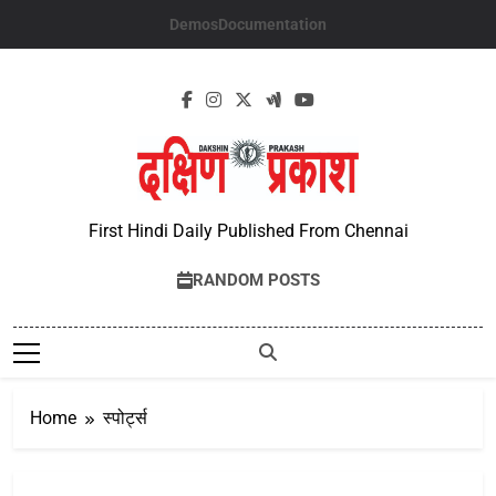
Skip
Demos
Documentation
to
content
First Hindi Daily Published From Chennai
RANDOM POSTS
Home
स्पोर्ट्स