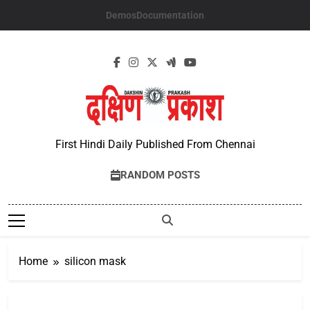
Skip
Demos
Documentation
to
content
First Hindi Daily Published From Chennai
RANDOM POSTS
Home
silicon mask