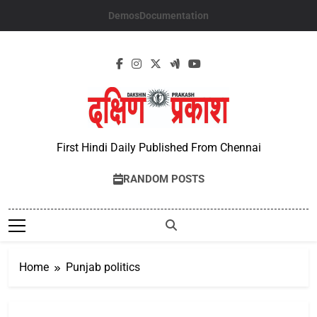
Skip
Demos
Documentation
to
content
First Hindi Daily Published From Chennai
RANDOM POSTS
Home
Punjab politics