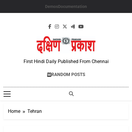
Skip
Demos
Documentation
to
content
First Hindi Daily Published From Chennai
RANDOM POSTS
Home
Tehran