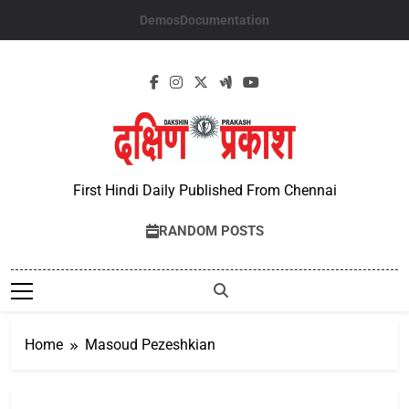
Skip
Demos
Documentation
to
content
First Hindi Daily Published From Chennai
RANDOM POSTS
Home
Masoud Pezeshkian