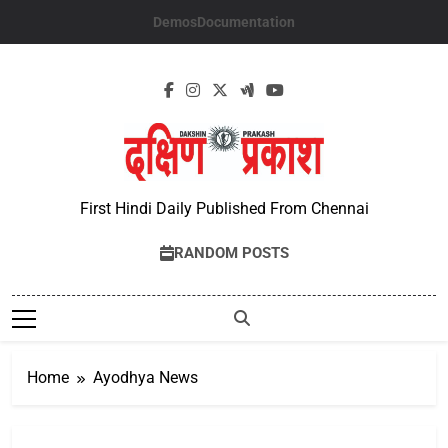
Skip
Demos
Documentation
to
content
First Hindi Daily Published From Chennai
RANDOM POSTS
Home
Ayodhya News