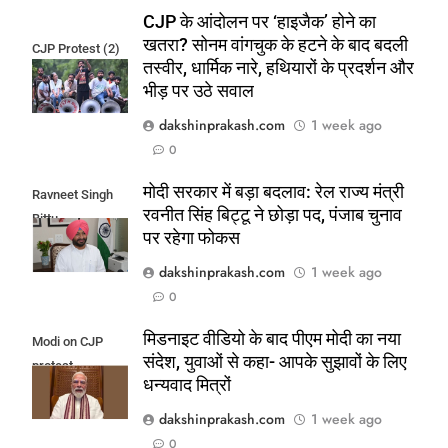
CJP के आंदोलन पर ‘हाइजैक’ होने का
खतरा? सोनम वांगचुक के हटने के बाद बदली
CJP Protest (2)
तस्वीर, धार्मिक नारे, हथियारों के प्रदर्शन और
भीड़ पर उठे सवाल
dakshinprakash.com
1 week ago
0
मोदी सरकार में बड़ा बदलाव: रेल राज्य मंत्री
Ravneet Singh
रवनीत सिंह बिट्टू ने छोड़ा पद, पंजाब चुनाव
Bittu
पर रहेगा फोकस
dakshinprakash.com
1 week ago
0
मिडनाइट वीडियो के बाद पीएम मोदी का नया
Modi on CJP
संदेश, युवाओं से कहा- आपके सुझावों के लिए
protest
धन्यवाद मित्रों
dakshinprakash.com
1 week ago
0