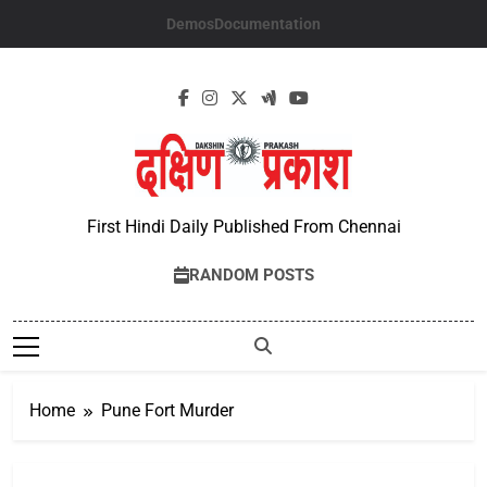
Skip
Demos
Documentation
to
content
First Hindi Daily Published From Chennai
RANDOM POSTS
Home
Pune Fort Murder