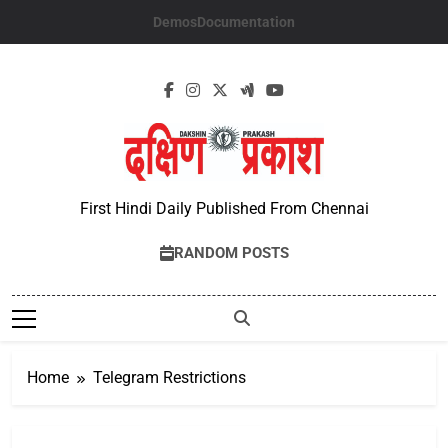
Skip
Demos
Documentation
to
content
First Hindi Daily Published From Chennai
RANDOM POSTS
Home
Telegram Restrictions