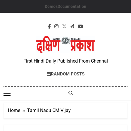
Skip
Demos
Documentation
to
content
First Hindi Daily Published From Chennai
RANDOM POSTS
Home
Tamil Nadu CM Vijay.