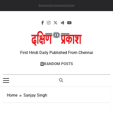
Skip
Demos
Documentation
to
content
First Hindi Daily Published From Chennai
RANDOM POSTS
Home
Sanjay Singh