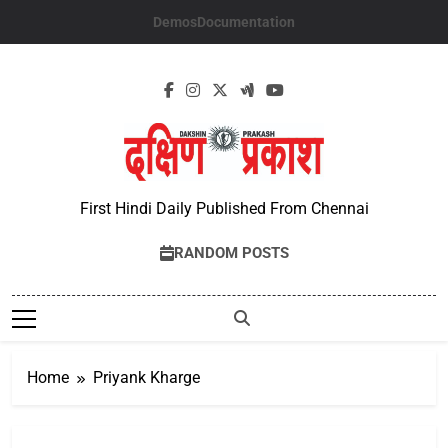
Skip
Demos
Documentation
to
content
First Hindi Daily Published From Chennai
RANDOM POSTS
Home
Priyank Kharge