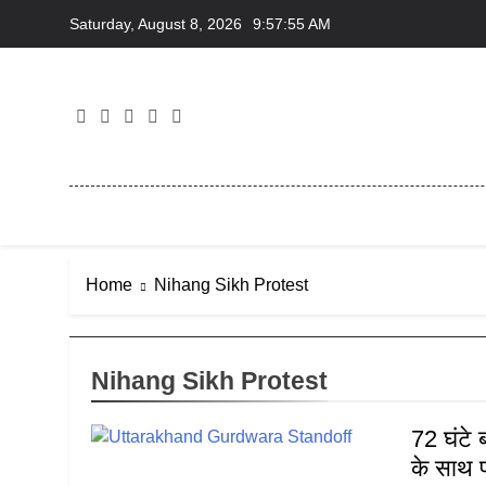
Skip
Saturday, August 8, 2026
9:57:55 AM
to
content
Home
Nihang Sikh Protest
Nihang Sikh Protest
72 घंटे 
के साथ प