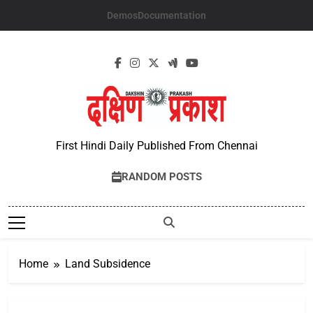
Skip
Demos
Documentation
to
content
First Hindi Daily Published From Chennai
RANDOM POSTS
Home
Land Subsidence