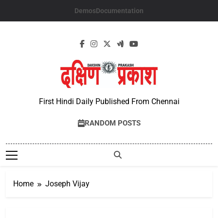
Skip
Demos
Documentation
to
content
First Hindi Daily Published From Chennai
RANDOM POSTS
Home
Joseph Vijay