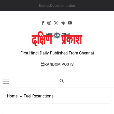
Skip
Demos
Documentation
to
content
First Hindi Daily Published From Chennai
RANDOM POSTS
Home
Fuel Restrictions