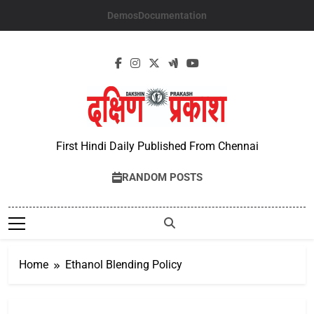
Skip
Demos
Documentation
to
content
First Hindi Daily Published From Chennai
RANDOM POSTS
Home
Ethanol Blending Policy