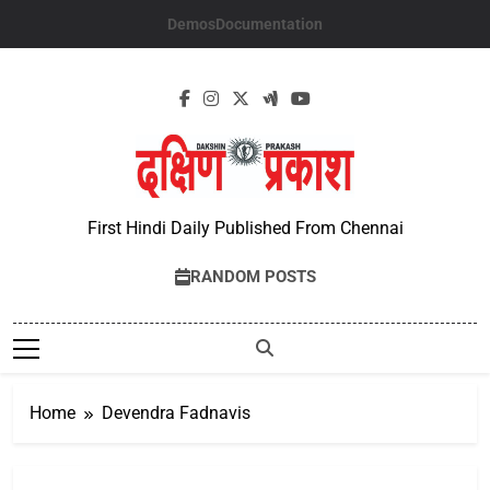
Skip
Demos
Documentation
to
content
First Hindi Daily Published From Chennai
RANDOM POSTS
Home
Devendra Fadnavis