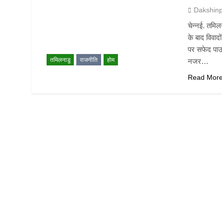
Dakshin
चेन्नई. तमिल
के बाद विवाद
पर सफेद पाउड
तमिलनाडु
राजनीति
होम
नजर…
Read Mor