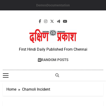
Skip
Demos
Documentation
to
content
First Hindi Daily Published From Chennai
RANDOM POSTS
Home
Chamoli Incident