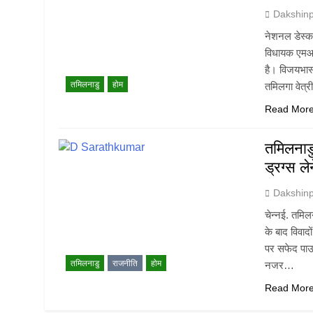
Dakshin
नेशनल डेस्क.
विधायक एमआर 
है। विजयभास्
तमिलनाडु
होम
तमिलगा वेत्र
Read Mor
तमिलनाडु
ड्रग्स ल
Dakshin
चेन्नई. तमिल
के बाद विवाद
पर सफेद पाउड
तमिलनाडु
राजनीति
होम
नजर…
Read Mor