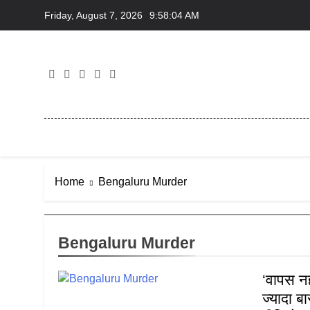
Skip
Friday, August 7, 2026
9:58:04 AM
to
content
Home
Bengaluru Murder
Bengaluru Murder
‘वापस नही
ज्यादा ब