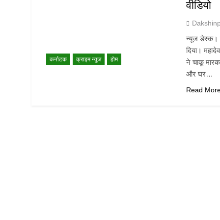
वीडियो
Dakshin
न्यूज डेस्क।
दिया। महादेवप
कर्नाटक
क्राइम न्यूज
होम
ने चाकू मारकर
और घर…
Read Mor