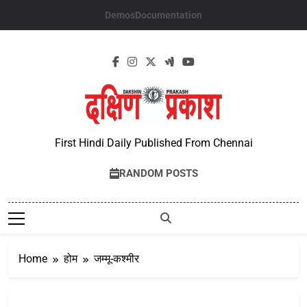
Skip
Demos
Documentation
to
content
First Hindi Daily Published From Chennai
RANDOM POSTS
Home
होम
जम्मू-कश्मीर