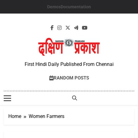
Skip
Demos
Documentation
to
content
First Hindi Daily Published From Chennai
RANDOM POSTS
Home
Women Farmers