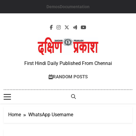
Skip
Demos
Documentation
to
content
First Hindi Daily Published From Chennai
RANDOM POSTS
Home
WhatsApp Username