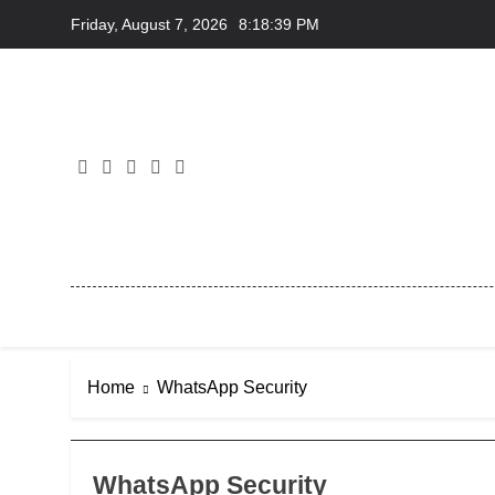
Skip
Friday, August 7, 2026
8:18:39 PM
to
content
Home
WhatsApp Security
WhatsApp Security