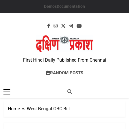
Skip
Demos
Documentation
to
content
First Hindi Daily Published From Chennai
RANDOM POSTS
Home
West Bengal OBC Bill