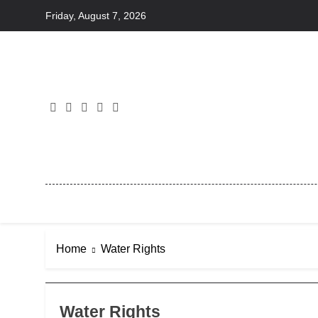
Skip
Friday, August 7, 2026
to
content
Home
Water Rights
Water Rights