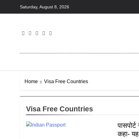
Skip
Saturday, August 8, 2026
to
content
Home
Visa Free Countries
Visa Free Countries
पासपोर्ट
कहा- यह 