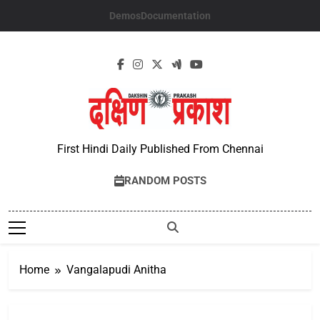
Skip
Demos
Documentation
to
content
First Hindi Daily Published From Chennai
RANDOM POSTS
Home
Vangalapudi Anitha