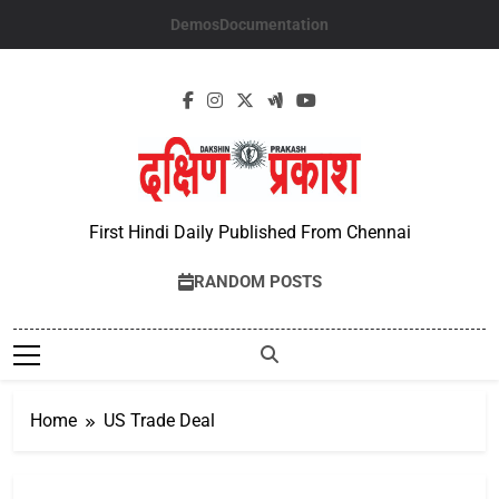
Skip
Demos
Documentation
to
content
First Hindi Daily Published From Chennai
RANDOM POSTS
Home
US Trade Deal