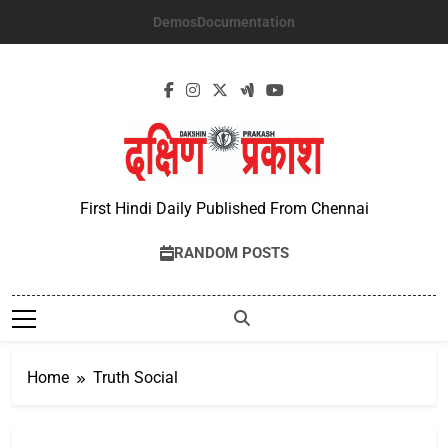
Skip
Demos
Documentation
to
content
First Hindi Daily Published From Chennai
RANDOM POSTS
Home
Truth Social