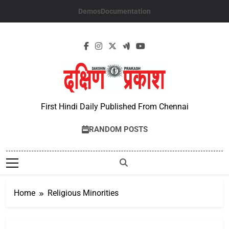
Skip
Demos
Documentation
to
content
First Hindi Daily Published From Chennai
RANDOM POSTS
Home
Religious Minorities