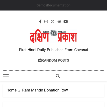
Skip
Demos
Documentation
to
content
First Hindi Daily Published From Chennai
RANDOM POSTS
Home
Ram Mandir Donation Row