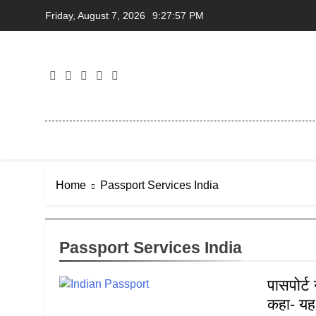
Skip
Friday, August 7, 2026
9:27:57 PM
to
content
Home
Passport Services India
Passport Services India
पासपोर्ट
कहा- यह 