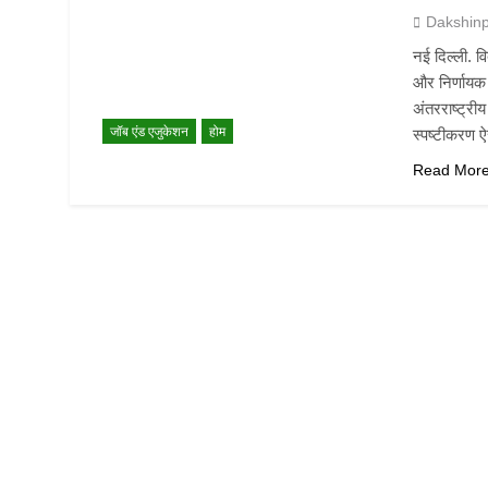
Dakshin
नई दिल्ली. व
और निर्णायक प
अंतरराष्ट्री
जॉब एंड एजुकेशन
होम
स्पष्टीकरण 
Read Mor