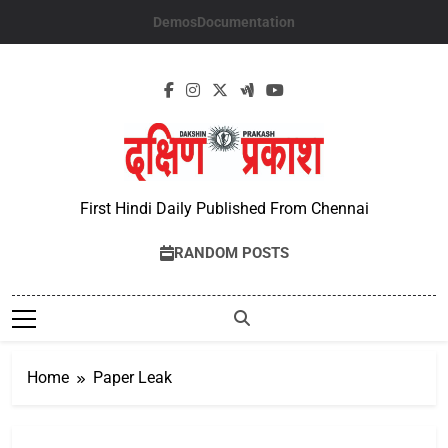
Skip
Demos
Documentation
to
content
First Hindi Daily Published From Chennai
RANDOM POSTS
Home
Paper Leak