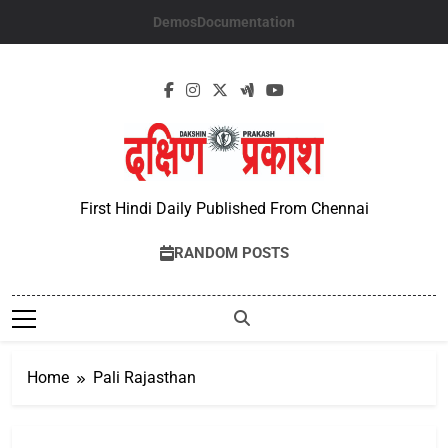
Skip
Demos
Documentation
to
content
First Hindi Daily Published From Chennai
RANDOM POSTS
Home
Pali Rajasthan