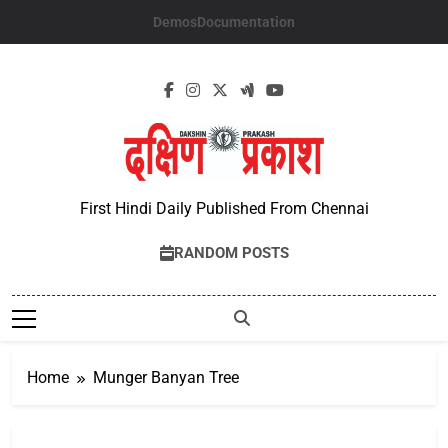
Skip
Demos
Documentation
to
content
First Hindi Daily Published From Chennai
RANDOM POSTS
Home
Munger Banyan Tree