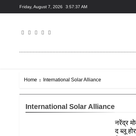
Skip
Friday, August 7, 2026
3:57:37 AM
to
content
Home
International Solar Alliance
International Solar Alliance
नरेंद्र 
द ब्लू ह