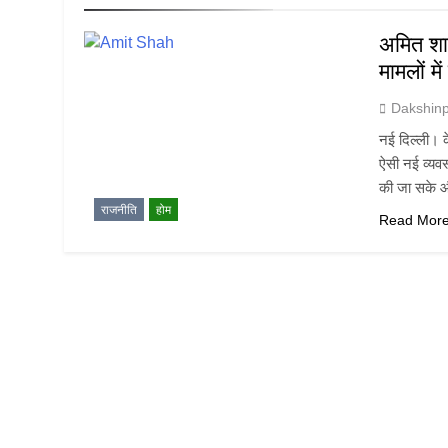
अमित शाह
मामलों म
Dakshin
नई दिल्ली। क
ऐसी नई व्यवस्
की जा सके औ
राजनीति
होम
Read Mor