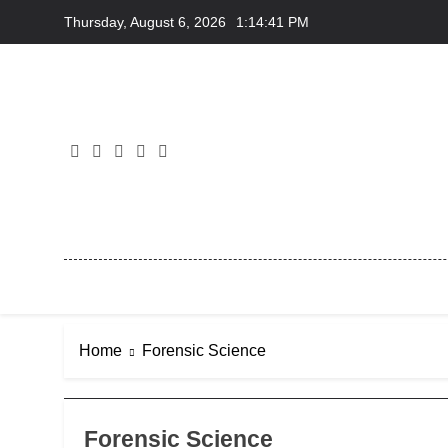
Skip
Thursday, August 6, 2026
1:14:42 PM
to
content
Home
Forensic Science
Forensic Science