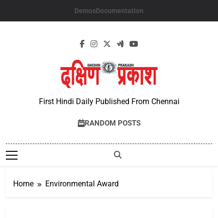
Skip
Demos
Documentation
to
content
First Hindi Daily Published From Chennai
RANDOM POSTS
Home
Environmental Award