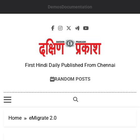
Skip
Demos
Documentation
to
content
First Hindi Daily Published From Chennai
RANDOM POSTS
Home
eMigrate 2.0