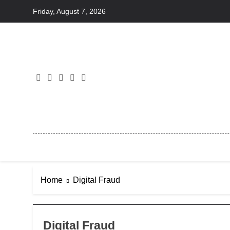
Skip
Friday, August 7, 2026
to
content
Home
Digital Fraud
Digital Fraud