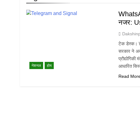
WhatsA
नजर: Us
Dakshin
टेक डेस्क। 
सरकार ने अब
प्रौद्योगिकी
नेशनल
होम
आधारित सिस्
Read Mor