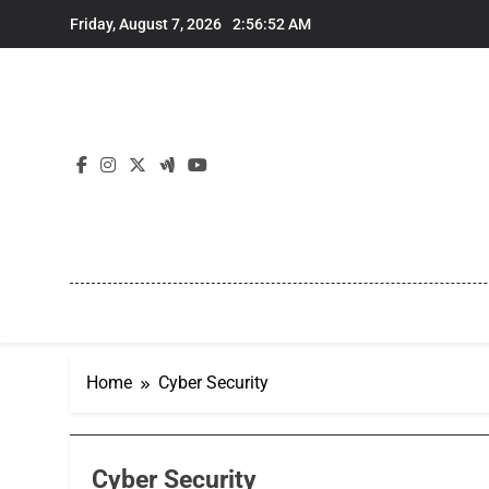
Skip
Friday, August 7, 2026
2:56:53 AM
to
content
Home
Cyber Security
Cyber Security