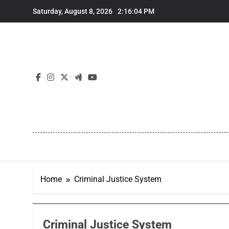
Skip
Saturday, August 8, 2026
2:16:05 PM
to
content
Home
Criminal Justice System
Criminal Justice System