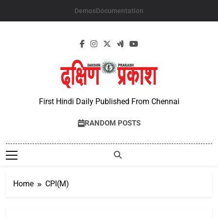
Skip
Demos
Documentation
to
content
First Hindi Daily Published From Chennai
RANDOM POSTS
Home
CPI(M)