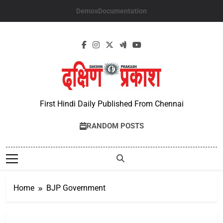
Skip
Demos
Documentation
to
content
First Hindi Daily Published From Chennai
RANDOM POSTS
Home
BJP Government