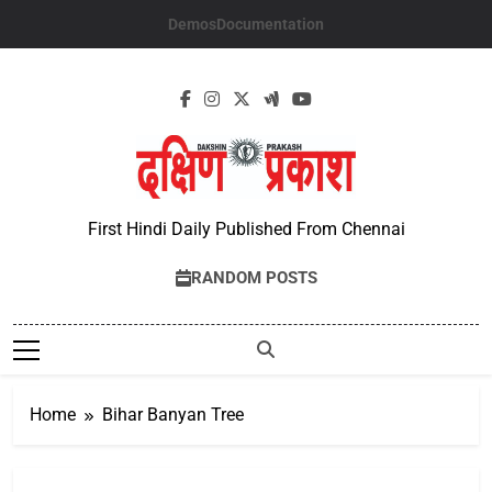
Skip
Demos
Documentation
to
content
First Hindi Daily Published From Chennai
RANDOM POSTS
Home
Bihar Banyan Tree