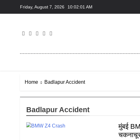
Skip
Friday, August 7, 2026
10:02:01 AM
to
content
Home
Badlapur Accident
Badlapur Accident
मुंबई B
चकनाचूर